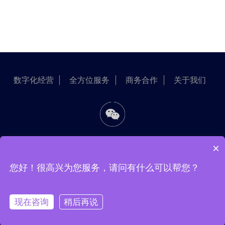
数字化经营
全方位服务
商务合作
关于我们
×
18126055271
您好！很高兴为您服务，请问有什么可以帮您？
深圳市宝安区新安街道龙井社区建安一路9号恒明珠金融大厦
东座36楼
Copyright ©2020深圳市风行趋势科技有限公司
现在咨询
稍后再说
粤ICP备13085687号-5